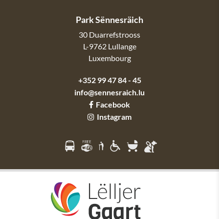
Park Sënnesräich
30 Duarrefstrooss
L-9762
Lullange
Luxembourg
+352 99 47 84 - 45
info@sennesraich.lu
Facebook
Instagram