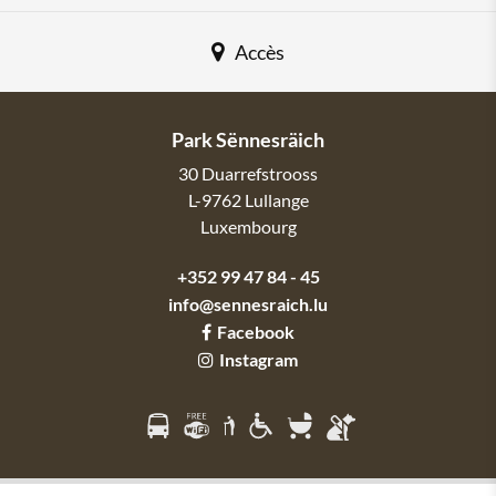
Accès
Park Sënnesräich
30 Duarrefstrooss
L-9762
Lullange
Luxembourg
+352 99 47 84 - 45
info@sennesraich.lu
Facebook
Instagram