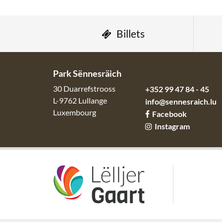
Billets
Park Sënnesräich
30 Duarrefstrooss
+352 99 47 84 - 45
L-9762
Lullange
info@sennesraich.lu
Luxembourg
Facebook
Instagram